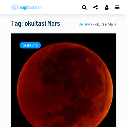
Tag: okultasi Mars
Beranda
»
okultasi Mars
OBSERVASI