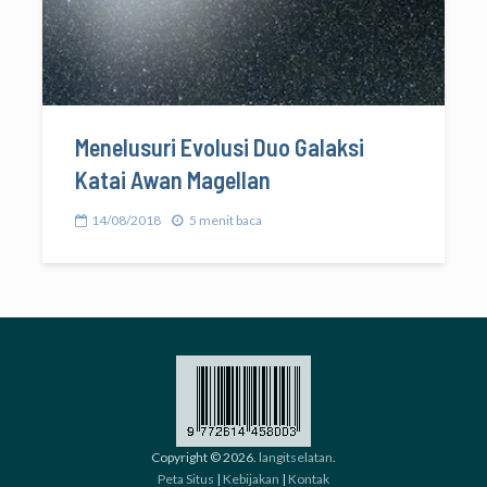
Menelusuri Evolusi Duo Galaksi
Katai Awan Magellan
14/08/2018
5 menit baca
Copyright © 2026.
langitselatan
.
Peta Situs
|
Kebijakan
|
Kontak