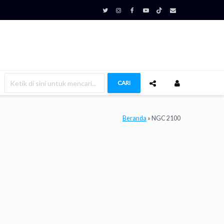
CARI
Beranda
»
NGC 2100