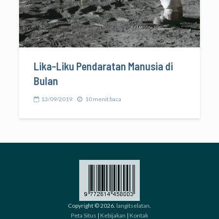
Lika-Liku Pendaratan Manusia di
Bulan
13/09/2019
10 menit baca
Copyright © 2026.
langitselatan
.
Peta Situs
|
Kebijakan
|
Kontak