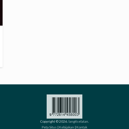
Copyright © 2026.
langitselatan
.
Peta Situs
|
Kebijakan
|
Kontak