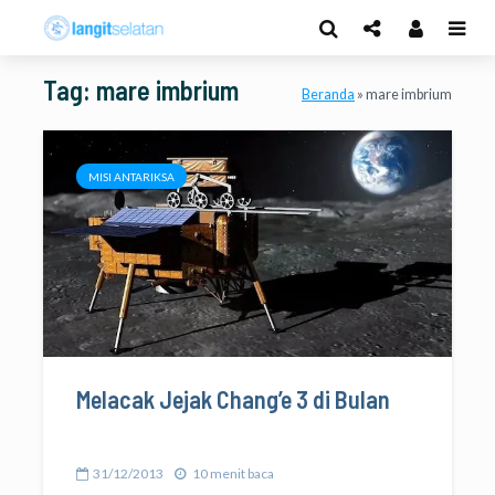
Tag: mare imbrium
Beranda
»
mare imbrium
MISI ANTARIKSA
Melacak Jejak Chang’e 3 di Bulan
31/12/2013
10 menit baca