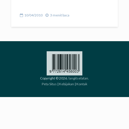
10/04/2010
3 menit baca
Copyright © 2026.
langitselatan
.
Peta Situs
|
Kebijakan
|
Kontak