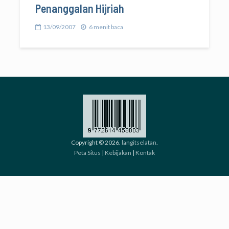
Penanggalan Hijriah
13/09/2007
6 menit baca
Copyright © 2026.
langitselatan
.
Peta Situs
|
Kebijakan
|
Kontak