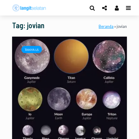
Tag: jovian
Beranda
»
jovian
TANYA LS