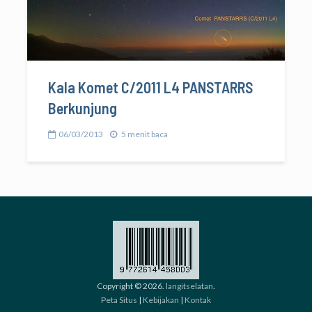
Kala Komet C/2011 L4 PANSTARRS
Berkunjung
06/03/2013
5 menit baca
Copyright © 2026.
langitselatan
.
Peta Situs
|
Kebijakan
|
Kontak