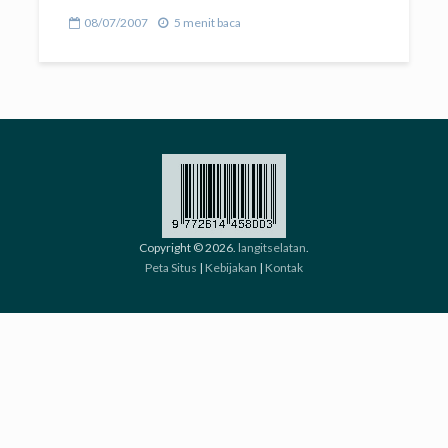
08/07/2007
5 menit baca
Copyright © 2026.
langitselatan
.
Peta Situs
|
Kebijakan
|
Kontak