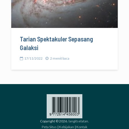
Tarian Spektakuler Sepasang
Galaksi
17/11/2022
2 menit baca
Copyright © 2026.
langitselatan
.
Peta Situs
|
Kebijakan
|
Kontak