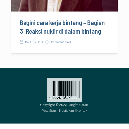
Begini cara kerja bintang – Bagian
3: Reaksi nuklir di dalam bintang
19/10/2010
12 menit baca
Copyright © 2026.
langitselatan
.
Peta Situs
|
Kebijakan
|
Kontak