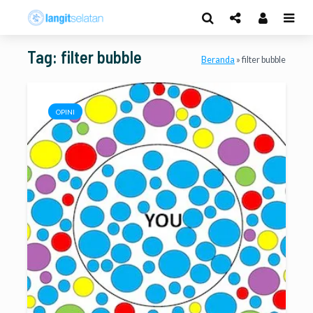
Tag: filter bubble
Beranda
»
filter bubble
OPINI