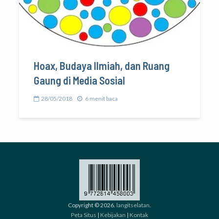
Hoax, Budaya Ilmiah, dan Ruang
Gaung di Media Sosial
28/05/2018
6 menit baca
Copyright © 2026.
langitselatan
.
Peta Situs
|
Kebijakan
|
Kontak