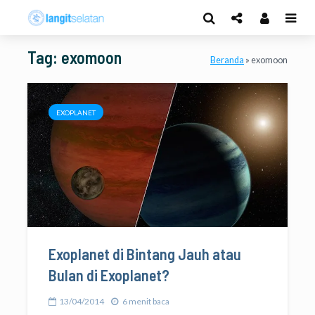
Tag: exomoon
Beranda
»
exomoon
EXOPLANET
Exoplanet di Bintang Jauh atau
Bulan di Exoplanet?
13/04/2014
6 menit baca