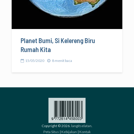
Planet Bumi, Si Kelereng Biru
Rumah Kita
15/05/2020
8 menit baca
Copyright © 2026.
langitselatan
.
Peta Situs
|
Kebijakan
|
Kontak