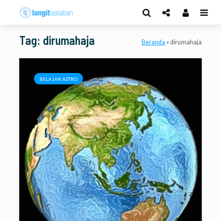
Tag: dirumahaja
Beranda
»
dirumahaja
BELAJAR ASTRO