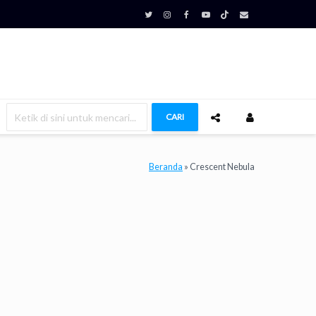
CARI
Beranda
»
Crescent Nebula