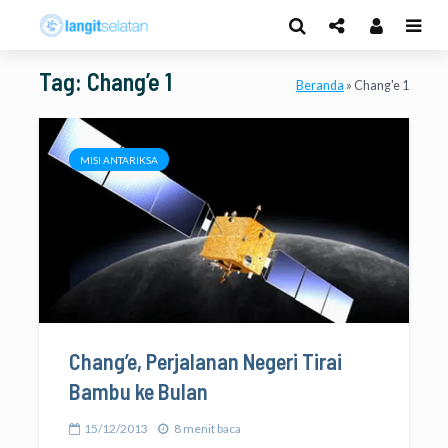
Tag: Chang’e 1
Beranda
»
Chang'e 1
MISI ANTARIKSA
Chang’e, Perjalanan Negeri Tirai
Bambu ke Bulan
15/12/2013
8 menit baca