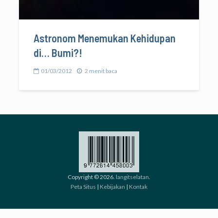
Astronom Menemukan Kehidupan
di… Bumi?!
01/03/2012
2 menit baca
Copyright © 2026.
langitselatan
.
Peta Situs
|
Kebijakan
|
Kontak