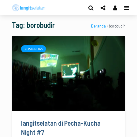
Tag: borobudir
Beranda
»
borobudir
KOMUNITAS
langitselatan di Pecha-Kucha
Night #7