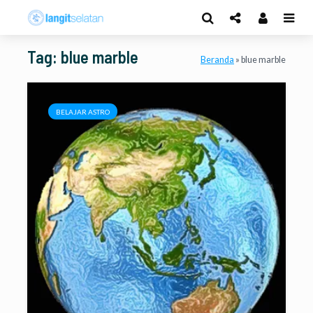
Tag: blue marble
Beranda
»
blue marble
BELAJAR ASTRO