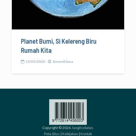
Planet Bumi, Si Kelereng Biru
Rumah Kita
15/05/2020
8 menit baca
Copyright © 2026.
langitselatan
.
Peta Situs
|
Kebijakan
|
Kontak