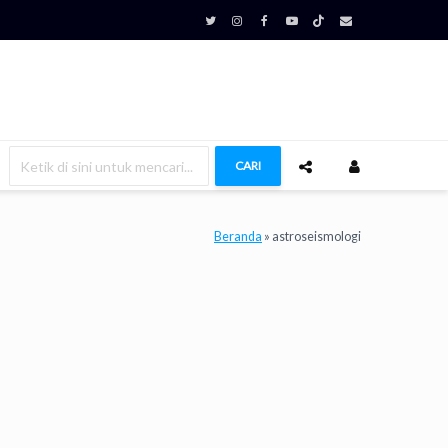
CARI
Beranda
»
astroseismologi