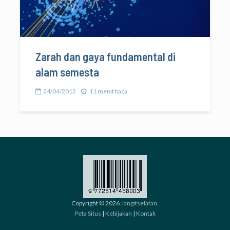
Zarah dan gaya fundamental di
alam semesta
24/04/2012
11 menit baca
Copyright © 2026.
langitselatan
.
Peta Situs
|
Kebijakan
|
Kontak