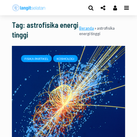
Tag: astrofisika energi
Beranda
»
astrofisika
tinggi
energi tinggi
FISIKA PARTIKEL
KOSMOLOGI