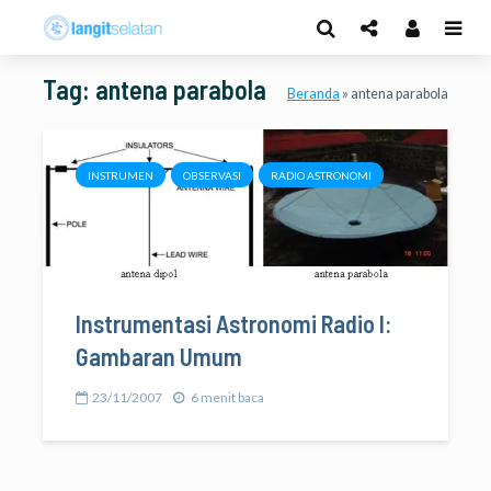
Tag: antena parabola
Beranda
»
antena parabola
INSTRUMEN
OBSERVASI
RADIO ASTRONOMI
Instrumentasi Astronomi Radio I:
Gambaran Umum
23/11/2007
6 menit baca