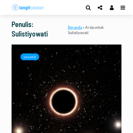
Penulis:
Beranda
»
Arsip untuk
Sulistiyowati
Sulistiyowati
GALAKSI