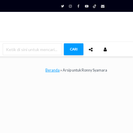
CARI
Beranda
»
Arsip untuk Ronny Syamara