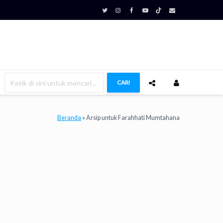
CARI
Beranda
»
Arsip untuk Farahhati Mumtahana