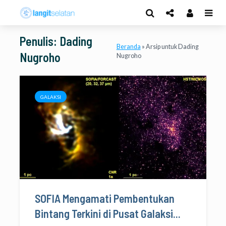
Penulis: Dading
Beranda
»
Arsip untuk Dading
Nugroho
Nugroho
GALAKSI
SOFIA Mengamati Pembentukan
Bintang Terkini di Pusat Galaksi...